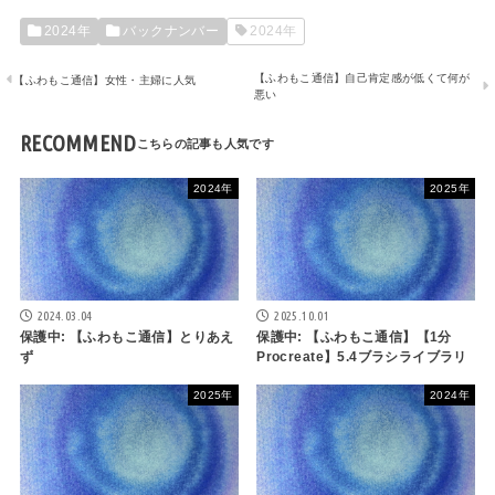
2024年
バックナンバー
2024年
【ふわもこ通信】自己肯定感が低くて何が
【ふわもこ通信】女性・主婦に人気
悪い
RECOMMEND
2024年
2025年
2024.03.04
2025.10.01
保護中: 【ふわもこ通信】とりあえ
保護中: 【ふわもこ通信】【1分
ず
Procreate】5.4ブラシライブラリ
2025年
2024年