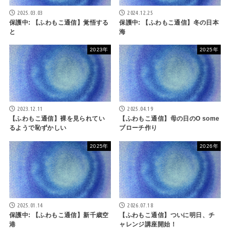
2025.03.03
2024.12.25
保護中: 【ふわもこ通信】覚悟する
保護中: 【ふわもこ通信】冬の日本
と
海
2023年
2025年
2023.12.11
2025.04.19
【ふわもこ通信】裸を見られてい
【ふわもこ通信】母の日のO some
るようで恥ずかしい
ブローチ作り
2025年
2026年
2025.01.14
2026.07.18
保護中: 【ふわもこ通信】新千歳空
【ふわもこ通信】ついに明日、チ
港
ャレンジ講座開始！