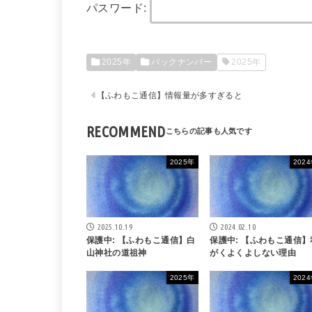
パスワード:
2025年
バックナンバー
2025年
【ふわもこ通信】情報量が多すぎると
RECOMMEND
2025年
202
2025.10.19
2024.02.10
保護中: 【ふわもこ通信】白
保護中: 【ふわもこ通信】
山神社の道祖神
がくよくよしない理由
2025年
202