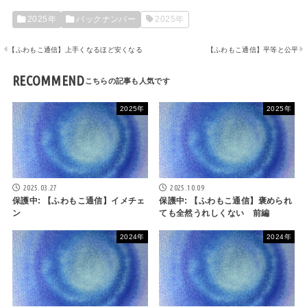
2025年
バックナンバー
2025年
【ふわもこ通信】上手くなるほど安くなる
【ふわもこ通信】平等と公平
RECOMMEND
2025年
2025年
2025.03.27
2025.10.09
保護中: 【ふわもこ通信】イメチェ
保護中: 【ふわもこ通信】褒められ
ン
ても全然うれしくない 前編
2024年
2024年