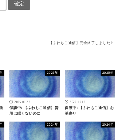
【ふわもこ通信】完全終了しました
4年
2025年
2025年
2025.01.28
2025.10.15
低
保護中: 【ふわもこ通信】普
保護中: 【ふわもこ通信】お
段は眠くないのに
墓参り
4年
2024年
2024年