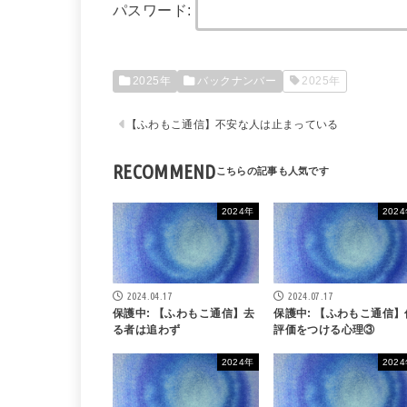
パスワード:
2025年
バックナンバー
2025年
【ふわもこ通信】不安な人は止まっている
RECOMMEND
2024年
202
2024.04.17
2024.07.17
保護中: 【ふわもこ通信】去
保護中: 【ふわもこ通信】
る者は追わず
評価をつける心理③
2024年
202