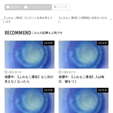
2025年
バックナンバー
2025年
【ふわもこ通信】プレゼント企画を考えて
【ふわもこ通信】人間関係に名前をつけな
います
い
RECOMMEND
2025年
2024年
2025.01.10
2024.03.15
保護中: 【ふわもこ通信】もし目が
保護中: 【ふわもこ通信】人は毎
見えなくなったら
日、嘘をつく
2025年
2025年