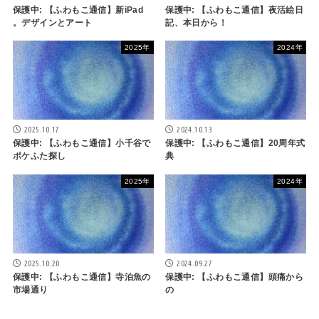
保護中: 【ふわもこ通信】新iPad
保護中: 【ふわもこ通信】夜活絵日
。デザインとアート
記、本日から！
2025年
2024年
2025.10.17
2024.10.13
保護中: 【ふわもこ通信】小千谷で
保護中: 【ふわもこ通信】20周年式
ポケふた探し
典
2025年
2024年
2025.10.20
2024.09.27
保護中: 【ふわもこ通信】寺泊魚の
保護中: 【ふわもこ通信】頭痛から
市場通り
の