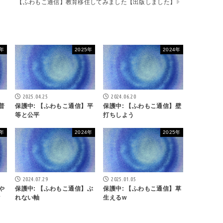
【ふわもこ通信】教育移住してみました【出版しました】
5年
2025年
2024年
2025.04.25
2024.06.20
普
保護中: 【ふわもこ通信】平
保護中: 【ふわもこ通信】壁
等と公平
打ちしよう
4年
2024年
2025年
2024.07.29
2025.01.05
や
保護中: 【ふわもこ通信】ぶ
保護中: 【ふわもこ通信】草
タ
れない軸
生えるw