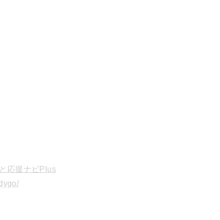
と応援ナビPlus
adygo/