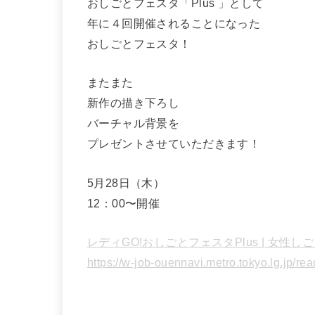
おしごとフェスタ「Plus 」として
年に４回開催されることになった
おしごとフェスタ！
またまた
新作の描き下ろし
バーチャル背景を
プレゼントさせていただきます！
5月28日（木）
12：00〜開催
レディGO!おしごとフェスタPlus | 女性しご
https://w-job-ouennavi.metro.tokyo.lg.jp/re