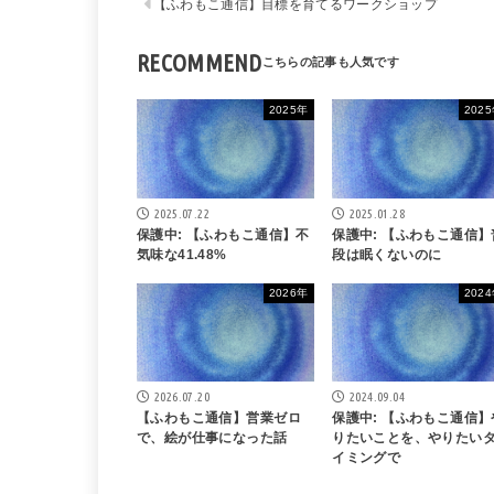
【ふわもこ通信】目標を育てるワークショップ
RECOMMEND
2025年
202
2025.07.22
2025.01.28
保護中: 【ふわもこ通信】不
保護中: 【ふわもこ通信】
気味な41.48%
段は眠くないのに
2026年
202
2026.07.20
2024.09.04
【ふわもこ通信】営業ゼロ
保護中: 【ふわもこ通信】
で、絵が仕事になった話
りたいことを、やりたい
イミングで