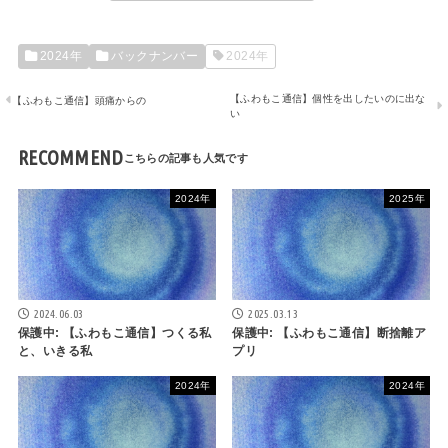
2024年
バックナンバー
2024年
【ふわもこ通信】個性を出したいのに出な
【ふわもこ通信】頭痛からの
い
RECOMMEND
2024年
2025年
2024.06.03
2025.03.13
保護中: 【ふわもこ通信】つくる私
保護中: 【ふわもこ通信】断捨離ア
と、いきる私
プリ
2024年
2024年