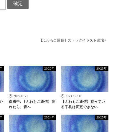
【ふわもこ通信】ストックイラスト道場
4年
2025年
2023年
2025.08.28
2023.12.10
や
保護中: 【ふわもこ通信】疲
【ふわもこ通信】持ってい
れたら、森へ
る手札は変更できない
5年
2024年
2025年