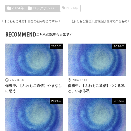
2024年
バックナンバー
2024年
【ふわもこ通信】自分の顔が好きですか？
【ふわもこ通信】居場所は自分で作るもの
RECOMMEND
2025年
2024年
2025.08.02
2024.06.03
保護中: 【ふわもこ通信】やまなし
保護中: 【ふわもこ通信】つくる私
に想う
と、いきる私
2024年
2025年