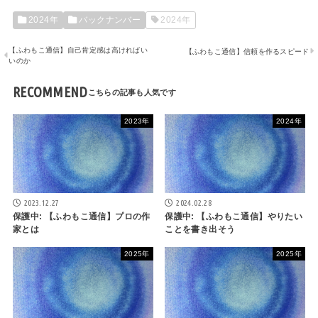
2024年
バックナンバー
2024年
【ふわもこ通信】自己肯定感は高ければい
【ふわもこ通信】信頼を作るスピード
いのか
RECOMMEND
2023年
2024年
2023.12.27
2024.02.28
保護中: 【ふわもこ通信】プロの作
保護中: 【ふわもこ通信】やりたい
家とは
ことを書き出そう
2025年
2025年