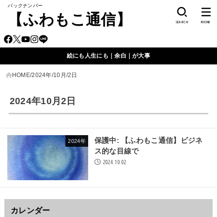
バックナンバー
【ふわもこ通信】
SEARCH
MENU
絵にも人生にも｜余白｜が大事
HOME
2024年
10月
2日
2024年10月2日
保護中: 【ふわもこ通信】ビジネ
2024年
ス的な目線で
2024.10.02
カレンダー