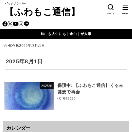
バックナンバー
【ふわもこ通信】
SEARCH
MENU
絵にも人生にも｜余白｜が大事
HOME
2025年
8月
1日
2025年8月1日
保護中: 【ふわもこ通信】くるみ
2025年
蕎麦で再会
2025.08.01
カレンダー