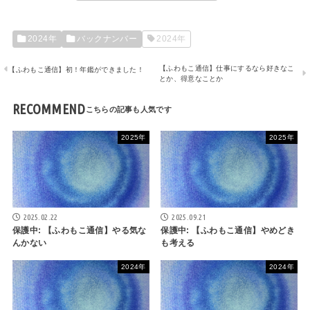
2024年
バックナンバー
2024年
【ふわもこ通信】仕事にするなら好きなこ
【ふわもこ通信】初！年鑑ができました！
とか、得意なことか
RECOMMEND
2025年
2025年
2025.02.22
2025.09.21
保護中: 【ふわもこ通信】やる気な
保護中: 【ふわもこ通信】やめどき
んかない
も考える
2024年
2024年